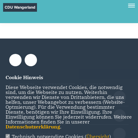
CDU Wangerland
Cookie Hinweis
IMPRESSUM
DATENSCHUTZ
KONTAKT
Diese Webseite verwendet Cookies, die notwendig
sind, um die Webseite zu nutzen. Weiterhin
CDU Friesland
verwenden wir Dienste von Drittanbietern, die uns
helfen, unser Webangebot zu verbessern (Website-
Optmierung). Für die Verwendung bestimmter
Dienste, benötigen wir Ihre Einwilligung. Ihre
CDU in Niedersachsen
Einwilligung können Sie jederzeit widerrufen. Weitere
Informationen finden Sie in unserer
Datenschutzerklärung
.
CDU Deutschlands
Technisch notwendige Cookies (
Übersicht
)