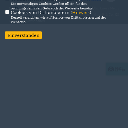
Die notwendigen Cookies werden allein für den
ordnungsgemäßen Gebrauch der Webseite benötigt.
@2026 CDU Gemeindeverband
Realisation: Sharkness Media
Cookies von Drittanbietern (
Hinweis
)
Wangerland
GmbH & Co. KG
Derzeit verzichten wir auf Scripte von Drittanbietern auf der
Alle Rechte vorbehalten.
Webseite.
Einverstanden